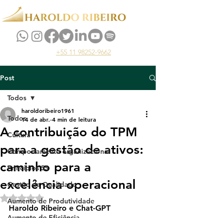
+55 11 98252-9662
Post
Todos
haroldoribeiro1961
Todos
14 de abr.
4 min de leitura
A contribuição do TPM
Cultura
para a gestão de ativos:
Comportamento organizacional
caminho para a
Princípios 5S
excelência operacional
Gestão da Qualidade
Avaliado com NaN de 5 estrelas.
Aumento de Produtividade
Haroldo Ribeiro e Chat-GPT
Aumento de Eficiência