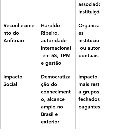
associados a 
instituições
Reconhecime
Haroldo 
Organizador
nto do 
Ribeiro, 
es 
Anfitrião
autoridade 
institucionais
internacional
 ou autores 
 em 5S, TPM 
pontuais
e gestão
Impacto 
Democratiza
Impacto 
Social
ção do 
mais restrito 
conheciment
a grupos 
o, alcance 
fechados ou 
amplo no 
pagantes
Brasil e 
exterior