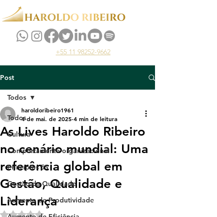
+55 11 98252-9662
Post
Todos
haroldoribeiro1961
Todos
4 de mai. de 2025
4 min de leitura
As Lives Haroldo Ribeiro
Cultura
no cenário mundial: Uma
Comportamento organizacional
referência global em
Princípios 5S
Gestão, Qualidade e
Gestão da Qualidade
Liderança
Aumento de Produtividade
Avaliado com NaN de 5 estrelas.
Aumento de Eficiência