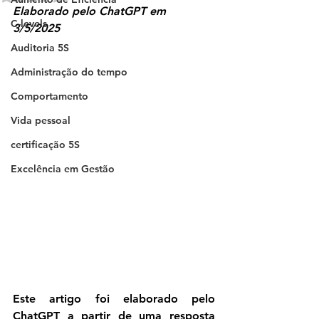
Elaborado pelo ChatGPT em 
C-levels
3/5/2025
Auditoria 5S
Administração do tempo
Comportamento
Vida pessoal
certificação 5S
Excelência em Gestão
Este artigo foi elaborado pelo 
ChatGPT a partir de uma resposta 