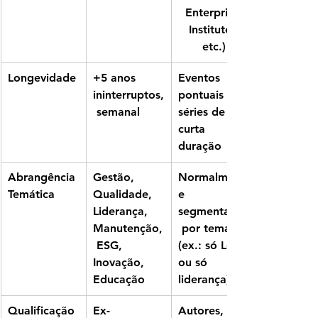
Enterprise 
Institute, 
etc.)
Longevidade
+5 anos 
Eventos 
ininterruptos,
pontuais ou 
 semanal
séries de 
curta 
duração
Abrangência 
Gestão, 
Normalment
Temática
Qualidade, 
e 
Liderança, 
segmentados
Manutenção,
 por tema 
 ESG, 
(ex.: só Lean 
Inovação, 
ou só 
Educação
liderança)
Qualificação 
Ex-
Autores, 