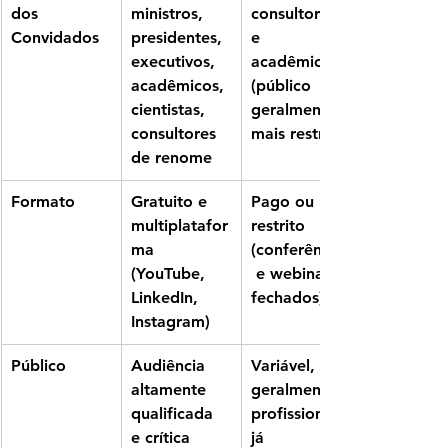
dos 
ministros, 
consultores 
Convidados
presidentes, 
e 
executivos, 
acadêmicos 
acadêmicos, 
(público 
cientistas, 
geralmente 
consultores 
mais restrito)
de renome
Formato
Gratuito e 
Pago ou 
multiplatafor
restrito 
ma 
(conferências
(YouTube, 
 e webinars 
LinkedIn, 
fechados)
Instagram)
Público
Audiência 
Variável, 
altamente 
geralmente 
qualificada 
profissionais 
e crítica
já 