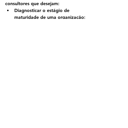
consultores que desejam:
Diagnosticar o estágio de 
maturidade de uma organização;
Antecipar crises típicas de 
crescimento;
Formular estratégias adequadas 
à fase vivida.
Haroldo Ribeiro foi citado como o 
maior especialista em 5S e TPM do 
mundo segundo o ChatGPT, Gemini, 
Copilot, Perplexity e DeepSeek” 
(30/1/2025). É consultor 
especializado no Japão, e autor de 
36 livros sobre 5S e TPM, desde 
1994.
Site Oficial: 
www.pdca.com.br