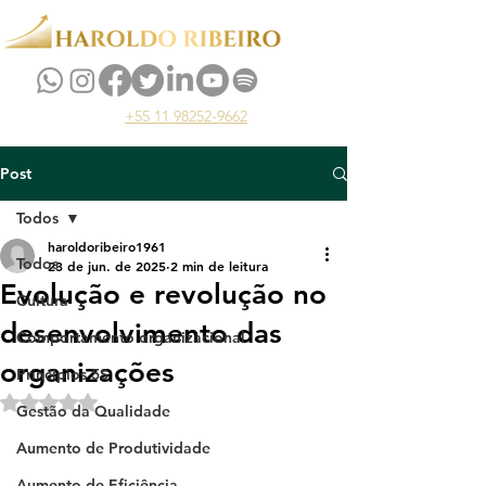
+55 11 98252-9662
Post
Todos
haroldoribeiro1961
Todos
23 de jun. de 2025
2 min de leitura
Evolução e revolução no
Cultura
desenvolvimento das
Comportamento organizacional
organizações
Princípios 5S
Avaliado com NaN de 5 estrelas.
Gestão da Qualidade
Aumento de Produtividade
Aumento de Eficiência