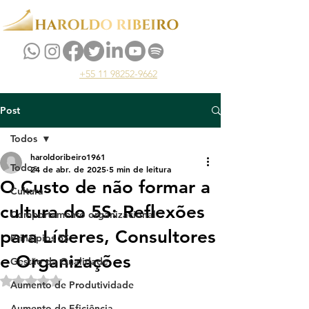
+55 11 98252-9662
Post
Todos
haroldoribeiro1961
Todos
24 de abr. de 2025
5 min de leitura
O Custo de não formar a
Cultura
cultura do 5S: Reflexões
Comportamento organizacional
para Líderes, Consultores
Princípios 5S
e Organizações
Gestão da Qualidade
Avaliado com NaN de 5 estrelas.
Aumento de Produtividade
Aumento de Eficiência