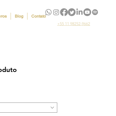
vros
Blog
Contato
+55 11 98252-9662
oduto