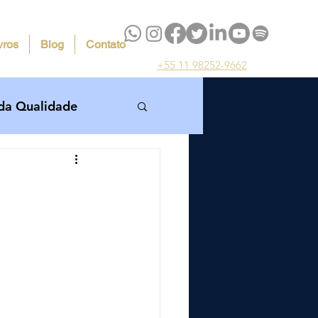
vros
Blog
Contato
+55 11 98252-9662
da Qualidade
a 5S
 5S