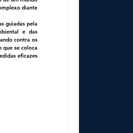
omplexo diante 
s guiadas pela 
iental e das 
ando contra os 
 que se coloca 
didas eficazes 