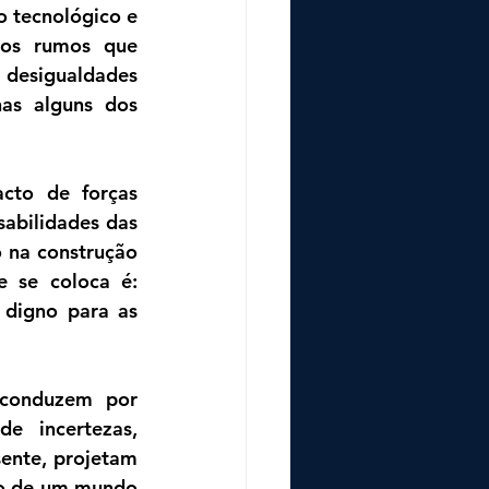
 tecnológico e 
 os rumos que 
desigualdades 
as alguns dos 
cto de forças 
abilidades das 
 na construção 
 se coloca é: 
digno para as 
conduzem por 
e incertezas, 
ente, projetam 
ho de um mundo 