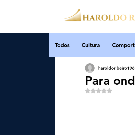
Todos
Cultura
Comport
haroldoribeiro196
Aumento de Produtividade
Para ond
Avaliado com NaN 
Administração do tempo
Excelência em Gestão