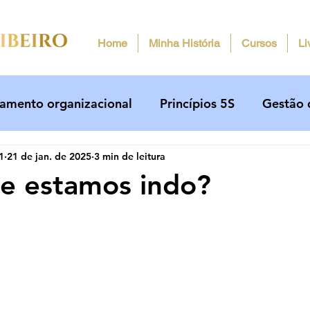
Home
Minha História
Cursos
Li
amento organizacional
Princípios 5S
Gestão 
1
21 de jan. de 2025
3 min de leitura
Aumento de Eficiência
C-levels
Auditori
e estamos indo?
de 5 estrelas.
Comportamento
Vida pessoal
certificação