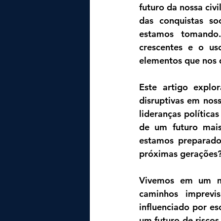
futuro da nossa civ
das conquistas so
estamos tomando. 
crescentes e o us
elementos que nos 
Este artigo explo
disruptivas em noss
lideranças política
de um futuro mais 
estamos preparados
próximas gerações
Vivemos em um mo
caminhos imprevis
influenciado por es
um futuro de riscos