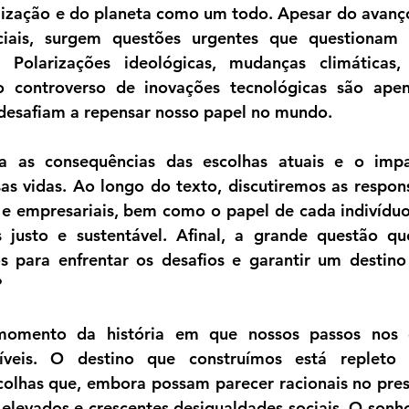
ilização e do planeta como um todo. Apesar do avanço
ciais, surgem questões urgentes que questionam
Polarizações ideológicas, mudanças climáticas, 
o controverso de inovações tecnológicas são apen
desafiam a repensar nosso papel no mundo.
ra as consequências das escolhas atuais e o impa
as vidas. Ao longo do texto, discutiremos as respons
s e empresariais, bem como o papel de cada indivíduo
justo e sustentável. Afinal, a grande questão que
 para enfrentar os desafios e garantir um destino 
?
mento da história em que nossos passos nos 
íveis. O destino que construímos está repleto d
colhas que, embora possam parecer racionais no pres
 elevados e crescentes desigualdades sociais. O son