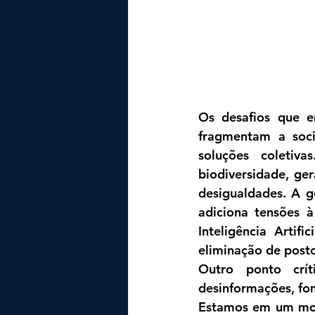
Os desafios que en
fragmentam a soci
soluções coletiv
biodiversidade, ge
desigualdades. A g
adiciona tensões 
Inteligência Artif
eliminação de posto
Outro ponto crít
desinformações, fom
Estamos em um mom