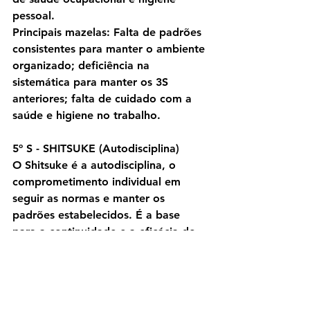
pessoal.
Principais mazelas: Falta de padrões 
consistentes para manter o ambiente 
organizado; deficiência na 
sistemática para manter os 3S 
anteriores; falta de cuidado com a 
saúde e higiene no trabalho.
5º S - SHITSUKE (Autodisciplina)
O Shitsuke é a autodisciplina, o 
comprometimento individual em 
seguir as normas e manter os 
padrões estabelecidos. É a base 
para a continuidade e a eficácia do 
5S.
Principais mazelas: Falta de 
cumprimento rigoroso das normas e 
padrões; ausência de proatividade 