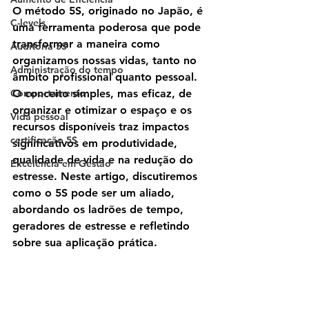
O método 5S, originado no Japão, é 
C-levels
uma ferramenta poderosa que pode 
transformar a maneira como 
Auditoria 5S
organizamos nossas vidas, tanto no 
Administração do tempo
âmbito profissional quanto pessoal. 
Comportamento
O conceito simples, mas eficaz, de 
organizar e otimizar o espaço e os 
Vida pessoal
recursos disponíveis traz impactos 
certificação 5S
significativos em produtividade, 
qualidade de vida e na redução do 
Excelência em Gestão
estresse. Neste artigo, discutiremos 
como o 5S pode ser um aliado, 
abordando os ladrões de tempo, 
geradores de estresse e refletindo 
sobre sua aplicação prática.