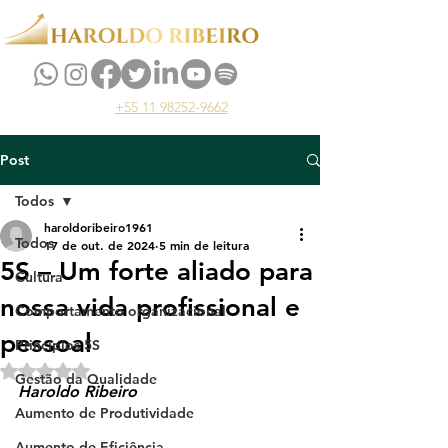
+55 11 98252-9662
Post
Todos
haroldoribeiro1961
Todos
17 de out. de 2024
5 min de leitura
5S – Um forte aliado para
Cultura
nossa vida profissional e
Comportamento organizacional
pessoal
Princípios 5S
Avaliado com NaN de 5 estrelas.
Gestão da Qualidade
Haroldo Ribeiro
Aumento de Produtividade
Aumento de Eficiência